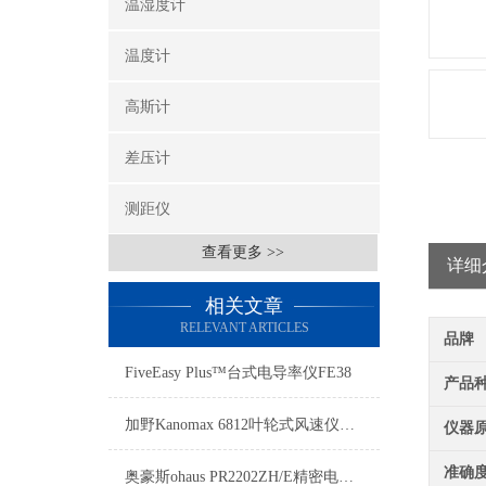
温湿度计
温度计
高斯计
差压计
测距仪
查看更多 >>
详细
相关文章
RELEVANT ARTICLES
品牌
FiveEasy Plus™台式电导率仪FE38
产品
加野Kanomax 6812叶轮式风速仪风速、温湿度、风量任选测试
仪器
准确
奥豪斯ohaus PR2202ZH/E精密电子秤