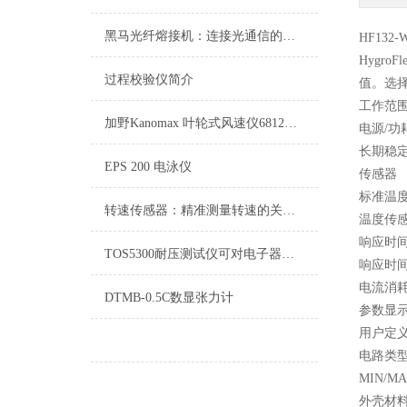
黑马光纤熔接机：连接光通信的关键设备
HF132-
Hygr
过程校验仪简介
值。选
工作范围： -
加野Kanomax 叶轮式风速仪6812用于室内空气品质调查
电源/功耗：
长期稳定
EPS 200 电泳仪
传感器 ：
标准温度标度
转速传感器：精准测量转速的关键器件
温度传
响应时间
TOS5300耐压测试仪可对电子器械，电子部品进行耐电压/绝缘阻抗测试
响应时间T
电流消耗
DTMB-0.5C数显张力计
参数显
用户定
电路类型
MIN/MA
外壳材料