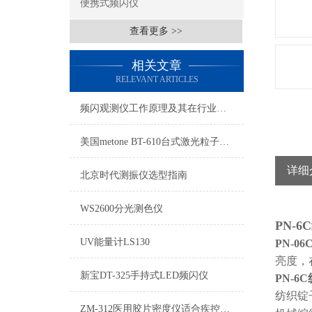
便携式频闪仪
查看更多 >>
相关文章
RELEVANT ARTICLES
频闪观测仪工作原理及其在行业应用
美国metone BT-610台式激光粒子计数器
详细
北京时代测振仪选型指南
WS2600分光测色仪
PN-
UV能量计LS130
PN-0
亮度，
新宝DT-325手持式LED频闪仪
PN-6
纺织锭
ZM-312医用胶片密度仪适合疾控中心、医院、医疗研究行业胶片检测使用