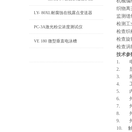
机械编
织物离
LY- 80XL耐腐蚀在线露点变送器
监测缝
检测工
PC-3A激光粉尘浓度测试仪
检查织
检查旋
VE 180 微型垂直电泳槽
检查涡
技术参
1.
2.
3. 
4.
5. 
6. 
7.
8. 
9. 
10.