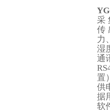
Y
采
传
力
湿
通
R
置
供
据
软