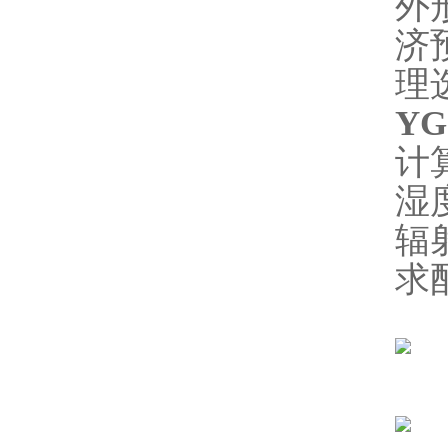
外
济
理
Y
计
湿
辐
求