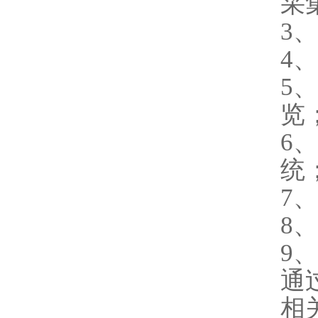
采
3
4
5
览
6、
统
7
8
9
通
相