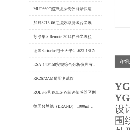
MUT660C超声波探伤仪能够快速便捷、无损伤、地进行工件内部多种缺陷
加野3715-06过滤效率测试台尘埃粒子计数传感器
苏净集团Remote 3014在线尘埃粒子计数器
德国Sartorius电子天平GL623-1SCN
详细
ESA-140/150安规综合分析仪具有交流耐压、直流耐压、接地阻抗
RK2672AM耐压测试仪
Y
ROLS-P和ROLS-W转速传感器区别
Y
设
德国普兰德（BRAND） 1000ml容量瓶36062
围