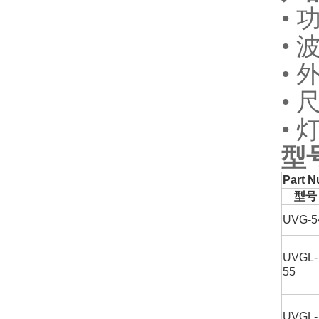
•
• 
•
• 
• 
型
Part 
型号
UVG-5
UVGL-
55
UVGL-